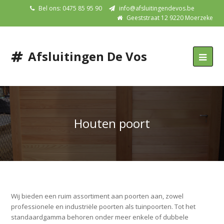
Bel ons: 0475 85 95 90
info@afsluitingendevos.be
Geeststraat 12 9220 Moerzeke
Afsluitingen De Vos
Houten poort
Wij bieden een ruim assortiment aan poorten aan, zowel
professionele en industriële poorten als tuinpoorten. Tot het
standaardgamma behoren onder meer enkele of dubbele